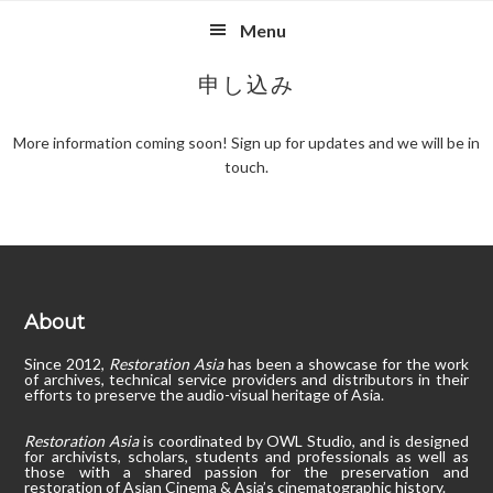
Skip
Skip
Skip
Menu
to
to
to
primary
main
footer
申し込み
navigation
content
More information coming soon! Sign up for updates and we will be in
touch.
Footer
About
Since 2012,
Restoration Asia
has been a showcase for the work
of archives, technical service providers and distributors in their
efforts to preserve the audio-visual heritage of Asia.
Restoration Asia
is coordinated by OWL Studio, and is designed
for archivists, scholars, students and professionals as well as
those with a shared passion for the preservation and
restoration of Asian Cinema & Asia’s cinematographic history.