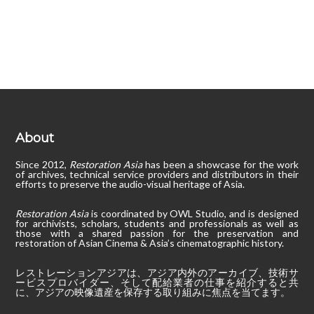
Footer
About
Since 2012,
Restoration Asia
has been a showcase for the work
of archives, technical service providers and distributors in their
efforts to preserve the audio-visual heritage of Asia.
Restoration Asia
is coordinated by OWL Studio, and is designed
for archivists, scholars, students and professionals as well as
those with a shared passion for the preservation and
restoration of Asian Cinema & Asia’s cinematographic history.
レストレーションアジアは、アジア内外のアーカイブ、技術サ
ービスプロバイダー、そして配給業者の仕事を紹介すると共
に、アジアの映像遺産を保存する取り組みに焦点を当てます。