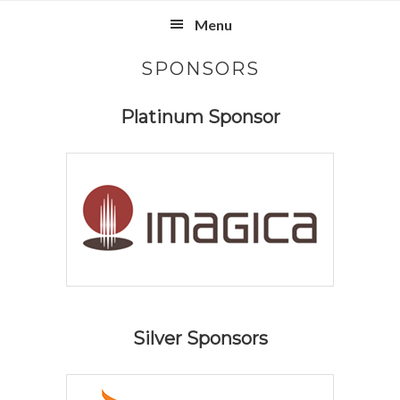
Skip
Skip
Skip
Menu
to
to
to
primary
main
footer
SPONSORS
navigation
content
Platinum Sponsor
Silver Sponsors