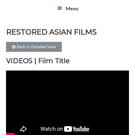
Skip
Skip
Skip
Menu
to
to
to
primary
main
footer
navigation
content
RESTORED ASIAN FILMS​
Back to Detailed View
VIDEOS | Film Title