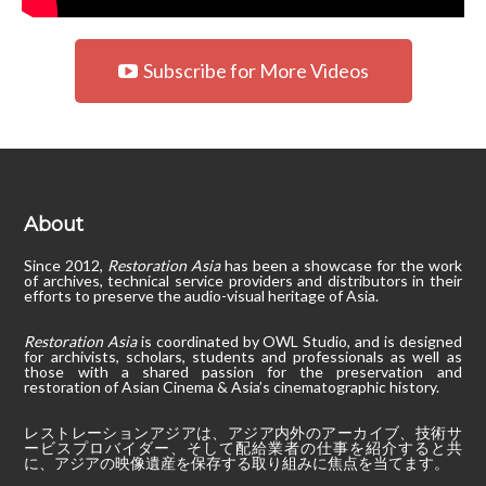
Subscribe for More Videos
About
Since 2012,
Restoration Asia
has been a showcase for the work
of archives, technical service providers and distributors in their
efforts to preserve the audio-visual heritage of Asia.
Restoration Asia
is coordinated by OWL Studio, and is designed
for archivists, scholars, students and professionals as well as
those with a shared passion for the preservation and
restoration of Asian Cinema & Asia’s cinematographic history.
レストレーションアジアは、アジア内外のアーカイブ、技術サ
ービスプロバイダー、そして配給業者の仕事を紹介すると共
に、アジアの映像遺産を保存する取り組みに焦点を当てます。